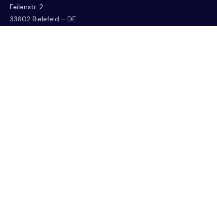
Feilenstr. 2
33602 Bielefeld – DE
E-Mail
info@tax-town.de
Telefon/Fax
Tel.: +49 521 95969990
Fax: +49 521 95969991
Schnellzugriff
Start
News